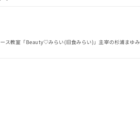
ス教室「Beauty♡みらい(旧食みらい)」主宰の杉浦まゆみ