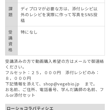
課
ディプロマが必要な方は、添付レシピ以
題
外のレシピを実際に作って写真をSNS投
稿
受
特になし
講
資
格
受講済みの方で動画購入希望の方は
メール
で御連絡
ください。
フルセット：２５，０００円 添付レシピのみ：
８，０００円
下記情報を添えて、
shop@vegebio.jp
まで。
お名前、ご住所、電話番号、学んだ講師の名前、フ
ルor添付セット
ローショコラパティシエ